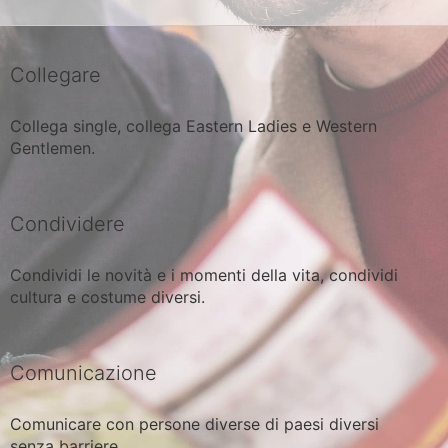
Collegare
Collega single, collega Eastern Ladies e Western
Gentlemen.
Condividere
Condividi le novità e i momenti della vita, condividi
cultura e costume diversi.
Comunicazione
Comunicare con persone diverse di paesi diversi
senza barriere.